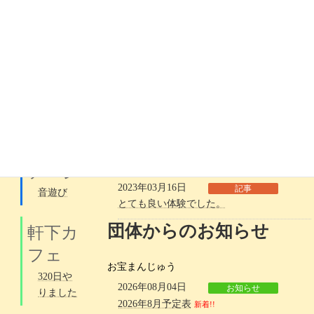
んじゅ
2023年07月25日
記事
う
「第４回あなたと創るハーモニー」が開か
れました
2026年8
月予定表
2023年06月21日
お知らせ
新着!!
惣万さんが来る！（あなたと創るハーモニ
ー）
デリバ
2023年03月19日
記事
リース
宝林寺のコンサートへ行ってきました。
テージ
2023年03月16日
記事
音遊び
とても良い体験でした。
団体からのお知らせ
軒下カ
フェ
お宝まんじゅう
320日や
2026年08月04日
お知らせ
りました
2026年8月予定表
新着!!