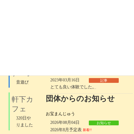
んじゅ
2023年07月25日
記事
う
「第４回あなたと創るハーモニー」が開か
れました
2026年8
月予定表
2023年06月21日
お知らせ
新着!!
惣万さんが来る！（あなたと創るハーモニ
ー）
デリバ
2023年03月19日
記事
リース
宝林寺のコンサートへ行ってきました。
テージ
2023年03月16日
記事
音遊び
とても良い体験でした。
団体からのお知らせ
軒下カ
フェ
お宝まんじゅう
320日や
2026年08月04日
お知らせ
りました
2026年8月予定表
新着!!