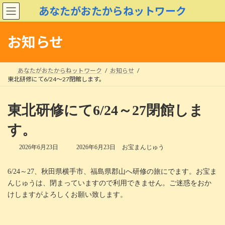
コ
ナ
あなたがおたからねットワーク
ン
ビ
テ
ゲ
ン
ー
お知らせ
ツ
シ
へ
ョ
ス
ン
あなたがおたからねットワーク
お知らせ
キ
に
東北研修にて6/24～27閉館します。
ッ
移
プ
動
東北研修にて6/24～27閉館しま
す。
最
2026年6月23日
2026年6月23日
お宝まんじゅう
終
更
6/24～27、秋田県横手市、福島県郡山へ研修の旅にでます。お宝ま
新
日
んじゅうは、閉まっていますので利用できません。ご迷惑をおか
時
けしますがよろしくお願い致します。
: