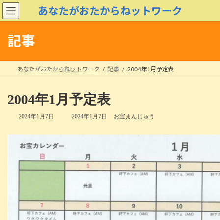
コ
ナ
あなたがおたからねットワーク
ン
ビ
テ
ゲ
ン
ー
記事
ツ
シ
へ
ョ
ス
ン
あなたがおたからねットワーク
記事
2004年1月予定表
キ
に
ッ
移
プ
動
2004年1月予定表
最
2024年1月7日
2024年1月7日
お宝まんじゅう
終
更
新
日
時
: