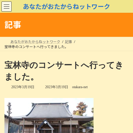
コ
ナ
あなたがおたからねットワーク
ン
ビ
テ
ゲ
ン
ー
記事
ツ
シ
へ
ョ
ス
ン
あなたがおたからねットワーク
記事
キ
に
宝林寺のコンサートへ行ってきました。
ッ
移
プ
動
宝林寺のコンサートへ行ってき
ました。
最
2023年3月19日
2023年3月19日
otakara-net
終
更
新
日
時
: