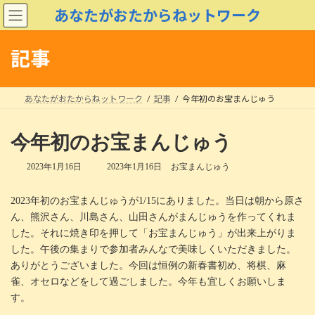
コ
ナ
あなたがおたからねットワーク
ン
ビ
テ
ゲ
ン
ー
記事
ツ
シ
へ
ョ
ス
ン
あなたがおたからねットワーク
記事
今年初のお宝まんじゅう
キ
に
ッ
移
プ
動
今年初のお宝まんじゅう
最
2023年1月16日
2023年1月16日
お宝まんじゅう
終
更
2023年初のお宝まんじゅうが1/15にありました。当日は朝から原さ
新
日
ん、熊沢さん、川島さん、山田さんがまんじゅうを作ってくれま
時
した。それに焼き印を押して「お宝まんじゅう」が出来上がりま
:
した。午後の集まりで参加者みんなで美味しくいただきました。
ありがとうございました。今回は恒例の新春書初め、将棋、麻
雀、オセロなどをして過ごしました。今年も宜しくお願いしま
す。