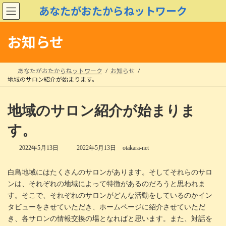
コ
ナ
あなたがおたからねットワーク
ン
ビ
テ
ゲ
ン
ー
お知らせ
ツ
シ
へ
ョ
ス
ン
あなたがおたからねットワーク
お知らせ
キ
に
地域のサロン紹介が始まります。
ッ
移
プ
動
地域のサロン紹介が始まりま
す。
最
2022年5月13日
2022年5月13日
otakara-net
終
更
白鳥地域にはたくさんのサロンがあります。そしてそれらのサロ
新
日
ンは、それぞれの地域によって特徴があるのだろうと思われま
時
す。そこで、それぞれのサロンがどんな活動をしているのかイン
:
タビューをさせていただき、ホームページに紹介させていただ
き、各サロンの情報交換の場となればと思います。また、対話を